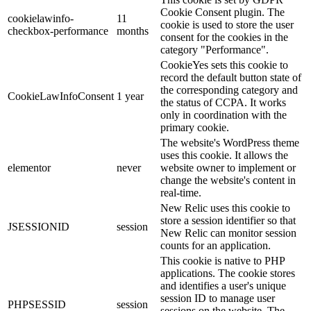
Cookie Consent plugin. The
cookielawinfo-
11
cookie is used to store the user
checkbox-performance
months
consent for the cookies in the
category "Performance".
CookieYes sets this cookie to
record the default button state of
the corresponding category and
CookieLawInfoConsent
1 year
the status of CCPA. It works
only in coordination with the
primary cookie.
The website's WordPress theme
uses this cookie. It allows the
elementor
never
website owner to implement or
change the website's content in
real-time.
New Relic uses this cookie to
store a session identifier so that
JSESSIONID
session
New Relic can monitor session
counts for an application.
This cookie is native to PHP
applications. The cookie stores
and identifies a user's unique
session ID to manage user
PHPSESSID
session
sessions on the website. The