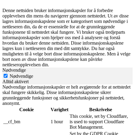
Denne nettsiden bruker informasjonskapsler for å forbedre
opplevelsen din mens du navigerer gjennom nettstedet. Ut av disse
lagres informasjonskapslene som er kategorisert som nødvendige i
nettleseren din, da de er essensielle for at de grunnleggende
funksjonene til nettstedet skal fungere. Vi bruker også tredjeparts
informasjonskapsler som hjelper oss med å analysere og forstå
hvordan du bruker denne nettsiden. Disse informasjonskapslene
lagres kun i nettleseren din med ditt samtykke. Du har også
muligheten til å velge bort disse informasjonskapslene. Men å velge
bort noen av disse informasjonskapslene kan påvirke
nettleseropplevelsen din.
Nødvendige
Nødvendige
Alltid aktivert
Nødvendige informasjonskapsler er helt avgjørende for at nettstedet
skal fungere skikkelig. Disse informasjonskapslene sikrer
grunnleggende funksjoner og sikkerhetsfunksjoner på nettstedet,
anonymt.
Cookie
Varighet
Beskrivelse
This cookie, set by Cloudflare,
__cf_bm
1 hour
is used to support Cloudflare
Bot Management.
Set by the GDPR Cookie