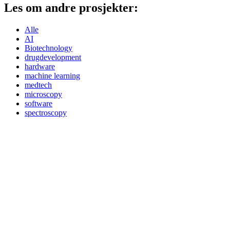
Les om andre prosjekter:
Alle
AI
Biotechnology
drugdevelopment
hardware
machine learning
medtech
microscopy
software
spectroscopy