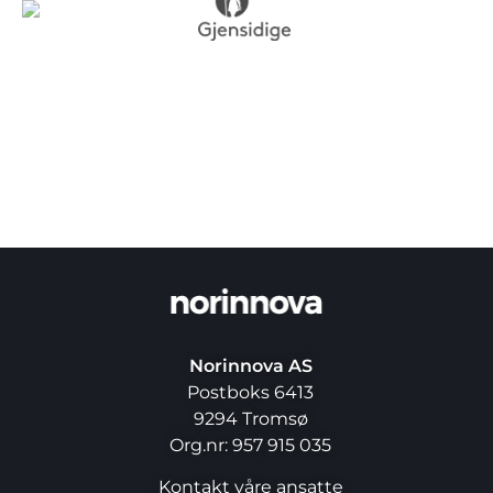
Norinnova AS
Postboks 6413
9294 Tromsø
Org.nr: 957 915 035
Kontakt våre ansatte