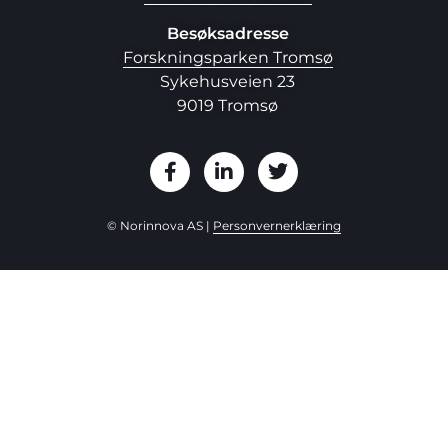
Besøksadresse
Forskningsparken Tromsø
Sykehusveien 23
9019 Tromsø
© Norinnova AS |
Personvernerklæring
Step
1
of
3,