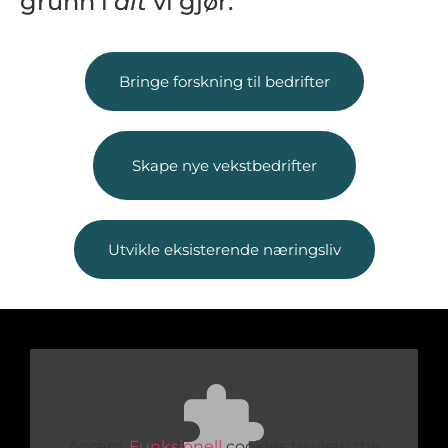
grunn i
alt
vi gjør:
Bringe forskning til bedrifter
Skape nye vekstbedrifter​
Utvikle eksisterende næringsliv​
Accept
Funksjonell
cookies to view the