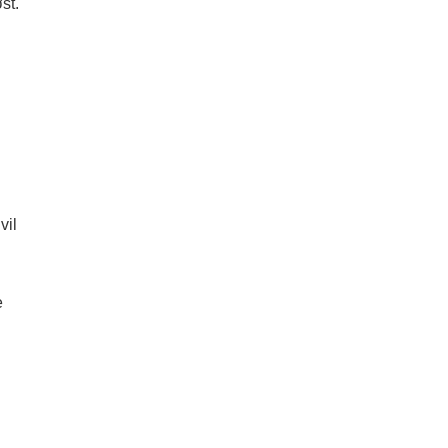
st.
vil
e