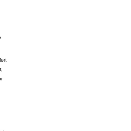
e
ført
t,
ar