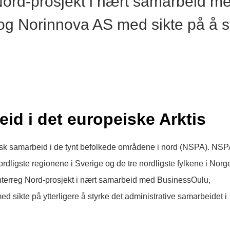
 Nord-prosjekt i nært samarbeid 
og Norinnova AS med sikte på å st
d i det europeiske Arktis
isk samarbeid i de tynt befolkede områdene i nord (NSPA). NSP
ordligste regionene i Sverige og de tre nordligste fylkene i Norg
Interreg Nord-prosjekt i nært samarbeid med BusinessOulu,
 sikte på ytterligere å styrke det administrative samarbeidet i