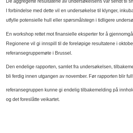
De aggregerte resultatene av undersøkelsens var sendt til små 
I forbindelse med dette vil en undersøkelse til klynger, ink
utfylle potensielle hull eller spørsmålstegn i tidligere unders
En workshop rettet mot finansielle eksperter for å gjennomgå 
Regionene vil gi innspill til de foreløpige resultatene i okt
referansegruppemøte i Brussel.
Den endelige rapporten, samlet fra undersøkelsen, tilbakemeld
bli ferdig innen utgangen av november. Før rapporten blir fullfø
referansegruppen kunne gi endelig tilbakemelding på innholde
og det foreslåtte veikartet.