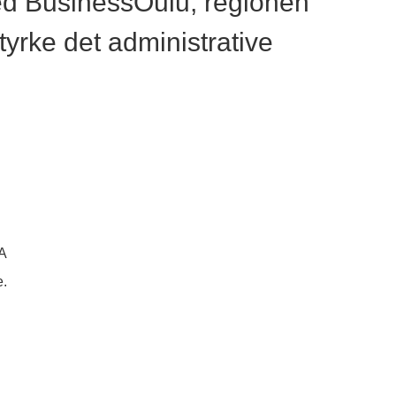
med BusinessOulu, regionen
yrke det administrative
A
e.