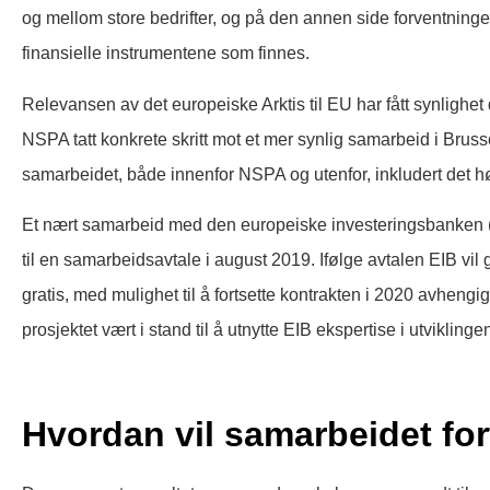
og mellom store bedrifter, og på den annen side forventningene
finansielle instrumentene som finnes.
Relevansen av det europeiske Arktis til EU har fått synligh
NSPA tatt konkrete skritt mot et mer synlig samarbeid i Brussel.
samarbeidet, både innenfor NSPA og utenfor, inkludert det 
Et nært samarbeid med den europeiske investeringsbanken (EIB) 
til en samarbeidsavtale i august 2019. Ifølge avtalen EIB vil gi
gratis, med mulighet til å fortsette kontrakten i 2020 avhengi
prosjektet vært i stand til å utnytte EIB ekspertise i utviklin
​Hvordan vil samarbeidet for