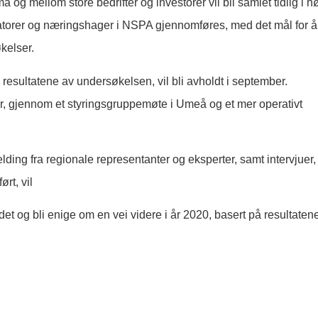
og mellom store bedrifter og investorer vil bli samlet tidlig i hø
ubatorer og næringshager i NSPA gjennomføres, med det mål for å
økelser.
resultatene av undersøkelsen, vil bli avholdt i september.
ober, gjennom et styringsgruppemøte i Umeå og et mer operativt
ing fra regionale representanter og eksperter, samt intervjuer, 
rt, vil
t og bli enige om en vei videre i år 2020, basert på resultaten