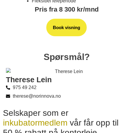
Fleksibel leieperiode
Pris fra 8 300 kr/mnd
Book visning
Spørsmål?
Therese Lein
975 49 242
therese@norinnova.no
Selskaper som er
inkubatormedlem
vår får opp til
50 % rabatt på kontorleie.