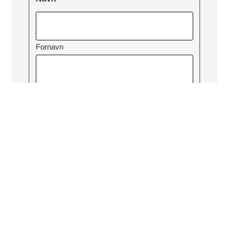
Fornavn
Etternavn
E-post
*
Selskap
Hva slags kontorfasiliteter ser du etter?