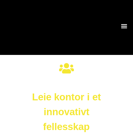
Leie kontor i et
innovativt
fellesskap​