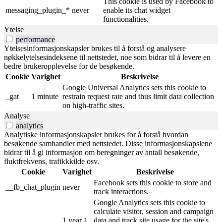
This cookie is used by Facebook to
messaging_plugin_*
never
enable its chat widget
functionalities.
Ytelse
performance
Ytelsesinformasjonskapsler brukes til å forstå og analysere
nøkkelytelsesindeksene til nettstedet, noe som bidrar til å levere en
bedre brukeropplevelse for de besøkende.
Cookie
Varighet
Beskrivelse
Google Universal Analytics sets this cookie to
_gat
1 minute
restrain request rate and thus limit data collection
on high-traffic sites.
Analyse
analytics
Analytiske informasjonskapsler brukes for å forstå hvordan
besøkende samhandler med nettstedet. Disse informasjonskapslene
bidrar til å gi informasjon om beregninger av antall besøkende,
fluktfrekvens, trafikkkilde osv.
Cookie
Varighet
Beskrivelse
Facebook sets this cookie to store and
__fb_chat_plugin
never
track interactions.
Google Analytics sets this cookie to
calculate visitor, session and campaign
1 year 1
data and track site usage for the site's