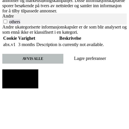
annonser og markedsføringskampanjer. Disse informasjonskapslene
sporer besøkende på tvers av nettsteder og samler inn informasjon
for å tilby tilpassede annonser.
Andre
others
Andre ukategoriserte informasjonskapsler er de som blir analysert og
som ennå ikke er klassifisert i en kategori.
Cookie
Varighet
Beskrivelse
abx.v1
3 months
Description is currently not available.
Lagre preferanser
AVVIS ALLE
AKSEPTER
ALLE