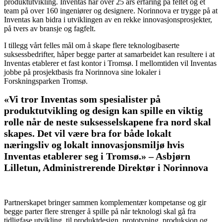
produktutvikling. Inventas har over 25 års erfaring på feltet og et
team på over 160 ingeniører og designere. Norinnova er trygge på at
Inventas kan bidra i utviklingen av en rekke innovasjonsprosjekter,
på tvers av bransje og fagfelt.
I tillegg vårt felles mål om å skape flere teknologibaserte
suksessbedrifter, håper begge parter at samarbeidet kan resultere i at
Inventas etablerer et fast kontor i Tromsø. I mellomtiden vil Inventas
jobbe på prosjektbasis fra Norinnova sine lokaler i
Forskningsparken Tromsø.
«Vi tror Inventas som spesialister på
produktutvikling og design kan spille en viktig
rolle når de neste suksesselskapene fra nord skal
skapes. Det vil være bra for både lokalt
næringsliv og lokalt innovasjonsmiljø hvis
Inventas etablerer seg i Tromsø.» – Asbjørn
Lilletun, Administrerende Direktør i Norinnova
Partnerskapet bringer sammen komplementær kompetanse og gir
begge parter flere strenger å spille på når teknologi skal gå fra
tidligfase utvikling, til produktdesign, prototyping, produksjon og